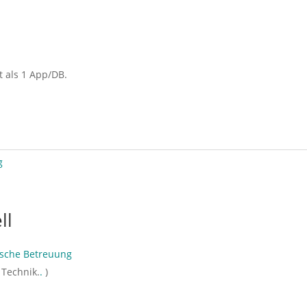
 als 1 App/DB.
g
ll
ische Betreuung
 Technik.
.
)