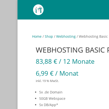
Home
/
Shop
/
Webhosting
/ Webhosting Basic 
WEBHOSTING BASIC 
83,88
€
/ 12 Monate
6,99
€
/
Monat
inkl. 19 % MwSt.
5x .de Domain
50GB Webspace
5x DB/App*