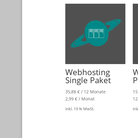
Webhosting
W
Single Paket
P
35,88
€
/ 12 Monate
15
2,99
€
/
Monat
12
inkl. 19 % MwSt.
in