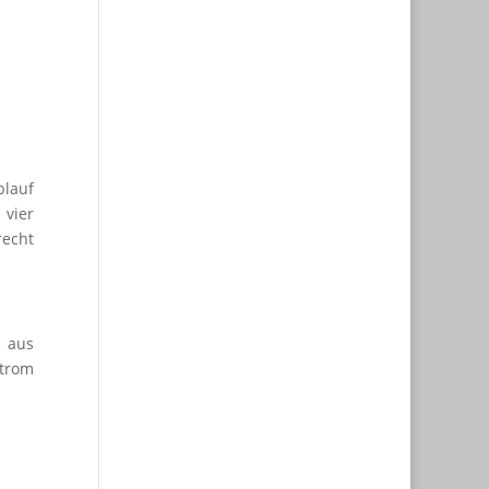
blauf
 vier
recht
m aus
Strom